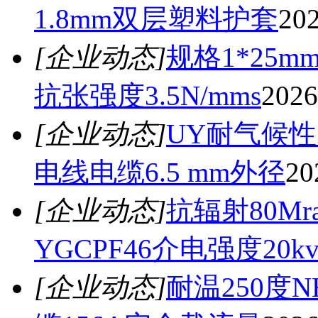
1.8mm双层塑料护套
202
[企业动态]
规格1*25m
抗张强度3.5N/mms
2026
[企业动态]
UY耐气候性Z
电线电缆6.5 mm外径
20
[企业动态]
抗辐射80M
YGCPF46介电强度20k
[企业动态]
耐温250度N