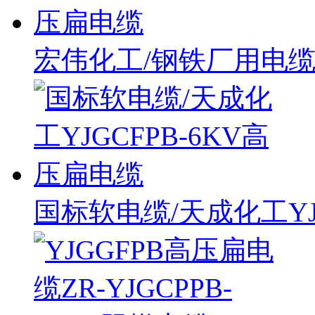
宏伟化工/钢铁厂用电缆YJ
国标软电缆/天成化工YJ