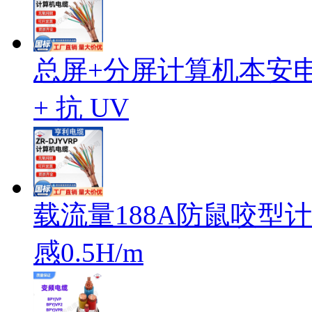
总屏+分屏计算机本安电缆I
+ 抗 UV
载流量188A防鼠咬型计算
感0.5H/m