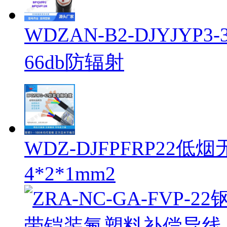
WDZAN-B2-DJYJY
66db防辐射
WDZ-DJFPFRP2
4*2*1mm2