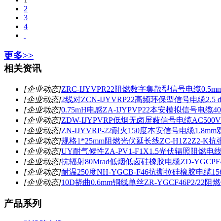
2
3
4
更多>>
相关资讯
[企业动态]
ZRC-IJYVPR22阻燃数字集散型信号电缆0.
[企业动态]
2线对ZCN-IJYVRP22高频环保型信号电缆2.5 
[企业动态]
0.75mH电感ZA-IJYPVP22本安模拟信号电缆
[企业动态]
ZDW-IJYPVRP低烟无卤屏蔽信号电缆AC500V
[企业动态]
ZN-IJYVRP-22耐火150度本安信号电缆1.8
[企业动态]
规格1*25mm阻燃光伏延长线ZC-H1Z2Z2-K抗张
[企业动态]
UY耐气候性ZA-PV1-F1X1.5光伏辐照阻燃电线
[企业动态]
抗辐射80Mrad低烟低卤硅橡胶电缆ZD-YGCPF
[企业动态]
耐温250度NH-YGCB-F46抗撕拉硅橡胶电缆1
[企业动态]
10D挠曲0.6mm铜线单丝ZR-YGCF46P2/2
产品系列