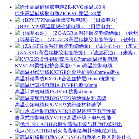
徐州高温硅橡胶电缆ZR-KVG耐温180度
（BPYJVPP高温阻燃变频电缆）（日照电力）
（瑞基石油）（ZC-AGR高温硅橡胶电缆绝缘）（钦州）
（ZA-KFG高温硅橡胶电缆绝缘）（诚达石油）（来宾）
KVV22R柔性铝护套厚度0.7mm高温控制电缆
高温补偿导线KXFGP合金丝护层0.6mm抗撕拉
高温计算机电缆IA-JVVP抗撕4.0mm
高温变频电缆BPGVFP3的绝缘材料选型
自承式控制电缆YVFRB高温环境下电气性能
优点-NH-AFHBR耐火高温电缆与其他电缆对比