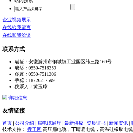
站内搜索
企业视频展示
在线给我留言
在线和我洽谈
联系方式
地址：
安徽滁州市铜城镇工业园区纬三路169号
电话：
0550-7516359
传真：
0550-7511306
手机：
18726217599
联系人：
黄玉璋
详细信息
友情链接
首页
|
公司介绍
|
扁电缆展厅
|
最新供应
|
资质证书
|
新闻资讯
|
技术支持：
搜了网
高压扁电缆，丁睛扁电缆，高温硅橡胶电缆