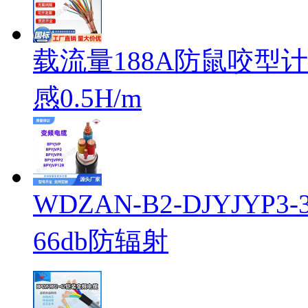
载流量188A防鼠咬型计算
感0.5H/m
WDZAN-B2-DJYJY
66db防辐射