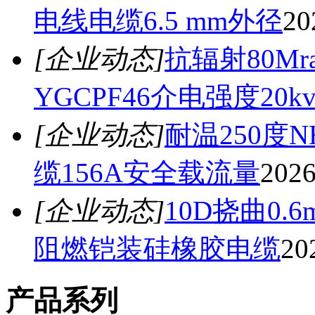
电线电缆6.5 mm外径
20
[企业动态]
抗辐射80M
YGCPF46介电强度20k
[企业动态]
耐温250度N
缆156A安全载流量
2026
[企业动态]
10D挠曲0.6
阻燃铠装硅橡胶电缆
20
产品系列